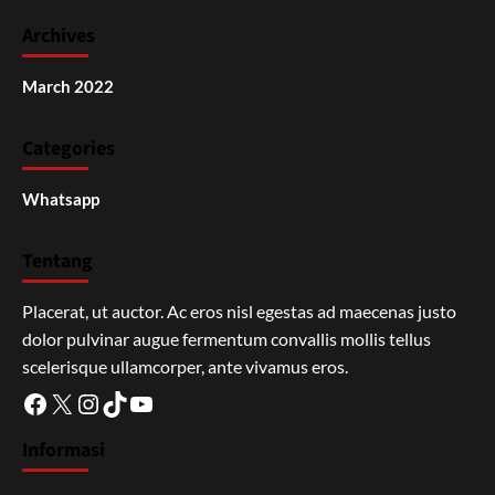
Archives
March 2022
Categories
Whatsapp
Tentang
Placerat, ut auctor. Ac eros nisl egestas ad maecenas justo
dolor pulvinar augue fermentum convallis mollis tellus
scelerisque ullamcorper, ante vivamus eros.
Facebook
X
Instagram
TikTok
YouTube
Informasi