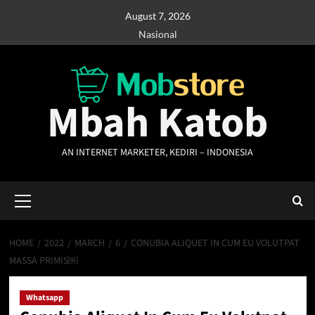
Skip
August 7, 2026
to
Nasional
content
Mbah Katob
AN INTERNET MARKETER, KEDIRI – INDONESIA
Primary
Menu
HOME
2022
MARCH
6
CONUBIA ALIQUET IN CUM EU VOLUTPAT
MASSA PRIMIS￼
Whatsapp