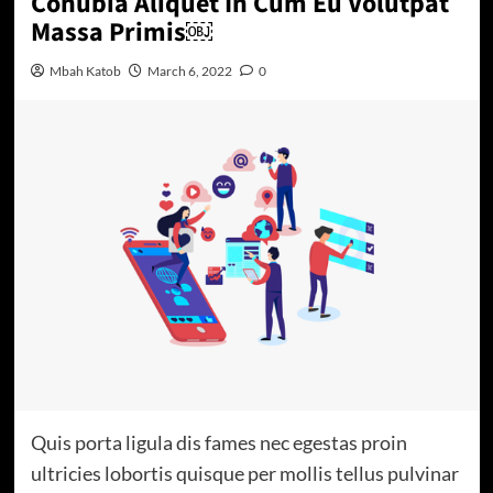
Conubia Aliquet In Cum Eu Volutpat
Massa Primis￼
Mbah Katob
March 6, 2022
0
Quis porta ligula dis fames nec egestas proin
ultricies lobortis quisque per mollis tellus pulvinar